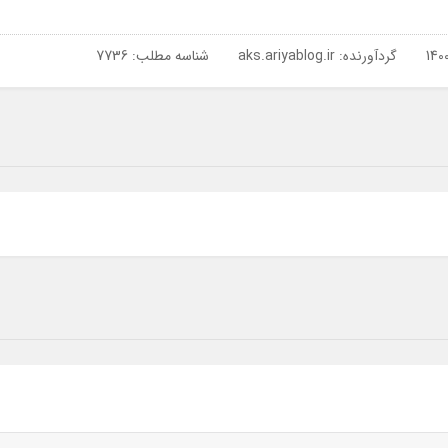
گردآورنده:
aks.ariyablog.ir
شناسه مطلب: 7736