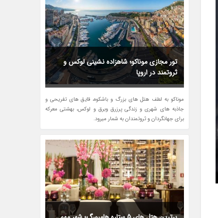
تور مجازی موناکو؛ شاهزاده نشینی لوکس و
ثروتمند در اروپا
موناکو به لطف هتل های بزرگ و باشکوه، قایق های تفریحی و
جاذبه های شهری و زندگی پرزرق وبرق و لوکس، بهشتی معرکه
برای جهانگردان و ثروتمندان به شمار میرود.
برترین هتل های 5 ستاره هامبورگ؛ شهر مهم