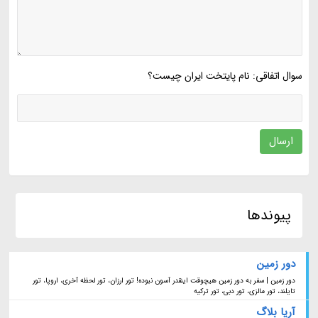
سوال اتفاقی: نام پایتخت ایران چیست؟
ارسال
پیوندها
دور زمین
دور زمین | سفر به دور زمین هیچوقت اینقدر آسون نبوده! تور ارزان، تور لحظه آخری، اروپا، تور
تایلند، تور مالزی، تور دبی، تور ترکیه
آریا بلاگ