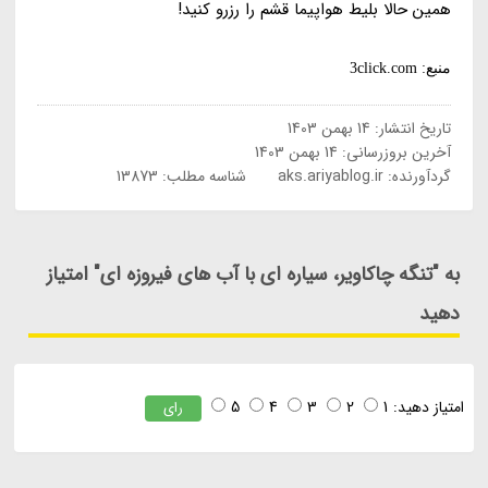
همین حالا بلیط هواپیما قشم را رزرو کنید!
منبع: 3click.com
تاریخ انتشار:
14 بهمن 1403
آخرین بروزرسانی:
14 بهمن 1403
گردآورنده:
aks.ariyablog.ir
شناسه مطلب: 13873
به "تنگه چاکاویر، سیاره ای با آب های فیروزه ای" امتیاز
دهید
امتیاز دهید:
1
2
3
4
5
رای