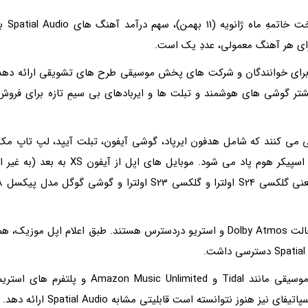
اپل در پیشنهاد خود اعلام کرده است که با شروع پرداخت خاتمهِ ماه ژانویه (11 بهمن)، س
 برای خوانندگان و شرکت های پخش موسیقی طرح های تشویقی ارائه دهد
 Dolby Atmos منتشر کنند. بیشتر گوشی های هوشمند و تبلت ها و ایربادهای بی سیمِ تازه برای فروش
های تازه اپل از Spatial Audio پشتیبانی می کنند که شامل هدفون ایرپاد، گوشی آیفون، تبلت آیپد، لپ تاپ م
بوک، آی این وان آی مک، ستاپ باکس اپل تی وی و اسپیکر هوم پاد می شود. موبایل های اپل از آیفون XS به بعد (به غی
آیفون SE) همچون مدل های تازه گوشی سامسونگ، یعنی گلکسی
درحال حاضر، تعداد زیادی از آهنگ های تازه در هر دو حالت Dolby Atmos و استریو دردسترس هستند. طبق اعلام اپل موزیک، ه
فرمت Spatial Audio در دیگر اپلیکیشن های استریم موسیقی مانند Tidal و Amazon Music Unlimited و پلتفرم های است