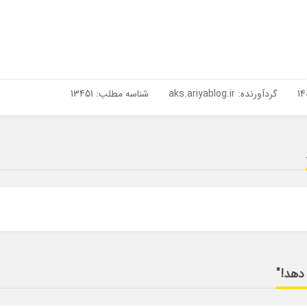
گردآورنده:
aks.ariyablog.ir
شناسه مطلب: 13451
 دهد!"