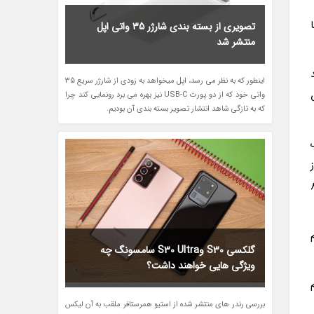
هم درآمد آهنگ های Spatial Audio با
تصویری از بسته بندی شارژر 35 واتی اپل
منتشر شد
اینطور که به نظر می رسد، اپل میخواهد به زودی از شارژر سریع 35
واتی خود که از دو پورت USB-C نیز بهره می برد رونمایی کند چرا
که به تازگی شاهد انتشار تصویر بسته بندی آن بودیم.
ک
ر از
 S24 اولترا و گلکسی S23 اولترا و گوشی گوگل مدل پیکسل 8
م
گلکسی S30 وS30 Ultra سامسونگ چه
ویژگی هایی خواهند داشت؟
ریم
بررسی رندر های منتشر شده از استیو همرستافر ملقب به آن لیکس