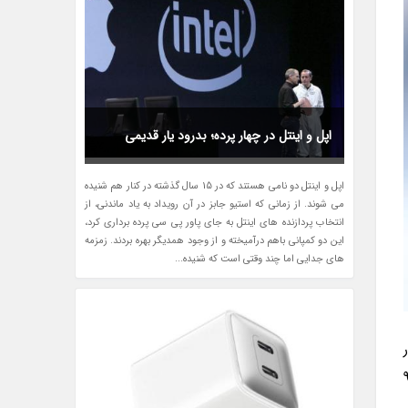
اپل و اینتل در چهار پرده؛ بدرود یار قدیمی
اپل و اینتل دو نامی هستند که در 15 سال گذشته در کنار هم شنیده
می شوند. از زمانی که استیو جابز در آن رویداد به یاد ماندنی، از
انتخاب پردازنده های اینتل به جای پاور پی سی پرده برداری کرد،
این دو کمپانی باهم درآمیخته و از وجود همدیگر بهره بردند. زمزمه
های جدایی اما چند وقتی است که شنیده...
ت 9to5Mac