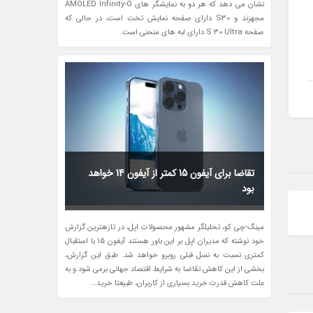
نشان می دهد که هر دو به نمایشگر های AMOLED Infinity-O
مجهزند و S30 دارای صفحه نمایش تخت است، در حالی که
صفحه S 30 Ultra دارای لبه های منحنی است.
تقاضا برای آیفون 15 کمتر از آیفون 14 خواهد
بود
مینگ-چی کو، تحلیلگر مشهور محصولات اپل، در تازهترین گزارش
خود نوشته که مدیران اپل بر این باور هستند آیفون 15 با استقبال
کمتری نسبت به نسل قبلی روبرو خواهد شد. طبق این گزارش،
بخشی از این کاهش تقاضا به شرایط اقتصاد جهانی برمی شود و به
علت کاهش قدرت خرید بسیاری از کاربران، طبیعتا خرید...