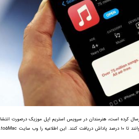
رسال کرده است، هنرمندان در سرویس استریم اپل موزیک درصورت انتشار
آثار خود با قابلیت صدای فراگیر Spatial Audio، می توانند تا 10 درصد پاداش دریافت کنند. این اطلاعیه را وب سای